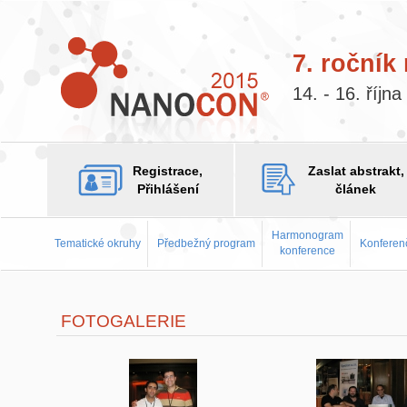
7. ročník
14. - 16. říjn
Registrace,
Zaslat abstrakt,
Přihlášení
článek
Harmonogram
Tematické okruhy
Předbežný program
Konferenč
konference
FOTOGALERIE