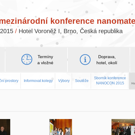
 mezinárodní konference nanomate
a 2015
/
Hotel Voroněž I, Brno, Česká republika
Termíny
Doprava,
a vložné
hotel, okolí
Sborník konference
ní prostory
Informovat kolegy
Výbory
Soutěže
NANOCON 2015
Hi