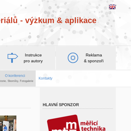
riálů - výzkum & aplikace
Instrukce
Reklama
pro autory
& sponzoři
O konferenci
Kontakty
storie, Sborníky, Fotogalerie
HLAVNÍ SPONZOR