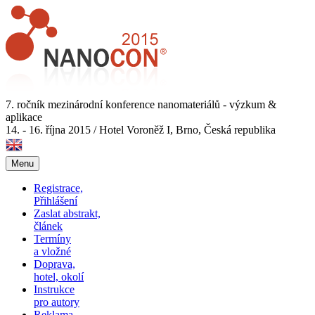
7. ročník mezinárodní konference nanomateriálů - výzkum &
aplikace
14. - 16. října 2015
/
Hotel Voroněž I, Brno, Česká republika
Menu
Registrace,
Přihlášení
Zaslat abstrakt,
článek
Termíny
a vložné
Doprava,
hotel, okolí
Instrukce
pro autory
Reklama