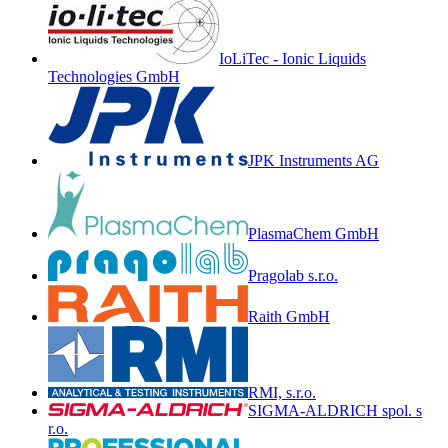
IoLiTec - Ionic Liquids
Technologies GmbH
JPK Instruments AG
PlasmaChem GmbH
Pragolab s.r.o.
Raith GmbH
RMI, s.r.o.
SIGMA-ALDRICH spol. s
r.o.