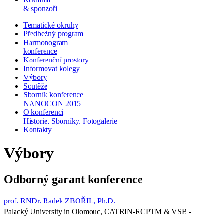
& sponzoři
Tematické okruhy
Předbežný program
Harmonogram
konference
Konferenční prostory
Informovat kolegy
Výbory
Soutěže
Sborník konference
NANOCON 2015
O konferenci
Historie, Sborníky, Fotogalerie
Kontakty
Výbory
Odborný garant konference
prof. RNDr. Radek ZBOŘIL, Ph.D.
Palacký University in Olomouc, CATRIN-RCPTM & VSB -