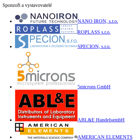
Sponzoři a vystavovatelé
NANO IRON, s.r.o.
ROPLASS s.r.o.
SPECION, s.r.o.
5microns GmbH
ABL&E HandelsgmbH
AMERICAN ELEMENTS