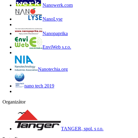
Nanowerk.com
NanoLyse
Nanopaprika
EnviWeb s.r.o.
Nanotechia.org
nano tech 2019
Organizátor
TANGER, spol. s r.o.